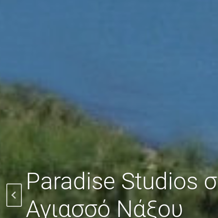
Paradise Studios 
Η μαγευτική ομορ
Αγιασσό Νάξου
Αγιασσού