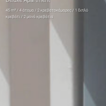
45 m² / 4 άτομα / 2 κρεβατοκάμαρες / 1 διπλό
κρεβάτι / 2 μονά κρεβάτια