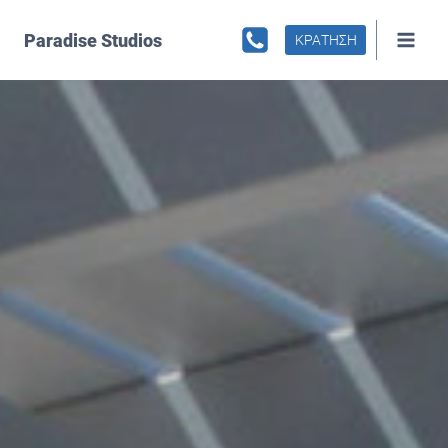
Skip
to
Paradise Studios
ΚΡΑΤΗΣΗ
content